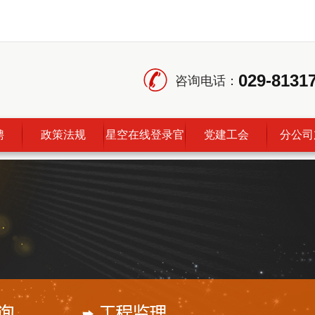
029-8131
咨询电话：
聘
政策法规
星空在线登录官
党建工会
分公司
网_星空（中
国）