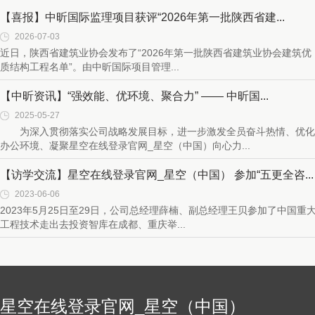
【喜报】中昕国际监理项目获评“2026年第一批陕西省建...
2026-07-03
近日，陕西省建筑业协会发布了“2026年第一批陕西省建筑业协会建筑优
质结构工程名单”。由中昕国际项目管理...
【中昕资讯】“强效能、优环境、聚合力” —— 中昕国...
2025-05-27
为深入贯彻落实公司战略发展目标，进一步激发全员奋斗热情、优化
办公环境、凝聚星空在线登录官网_星空（中国）向心力...
【访学交流】星空在线登录官网_星空（中国） 参加“五更全咨...
2023-06-06
2023年5月25日至29日，公司总经理薛楠、副总经理王贝参加了中国重
工程技术走出去投资智库在成都、重庆举...
星空在线登录官网_星空（中国）