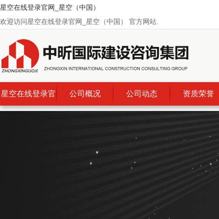
星空在线登录官网_星空（中国）
欢迎访问星空在线登录官网_星空（中国） 官方网站.
星空在线登录官
公司概况
公司动态
资质荣誉
网_星空（中
国）