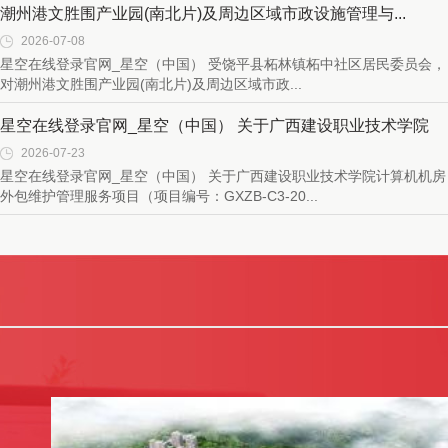
潮州港文胜围产业园(南北片)及周边区域市政设施管理与...
2026-07-08
星空在线登录官网_星空（中国） 受饶平县柘林镇柘中社区居民委员会，
对潮州港文胜围产业园(南北片)及周边区域市政...
星空在线登录官网_星空（中国） 关于广西建设职业技术学院
2026-07-23
计...
星空在线登录官网_星空（中国） 关于广西建设职业技术学院计算机机房
外包维护管理服务项目（项目编号：GXZB-C3-20...