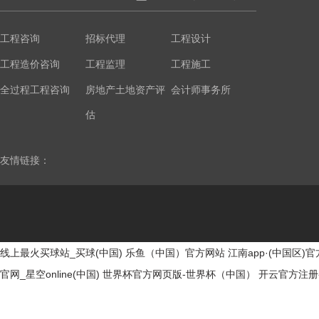
工程咨询
招标代理
工程设计
工程造价咨询
工程监理
工程施工
全过程工程咨询
房地产土地资产评
会计师事务所
估
友情链接：
线上最火买球站_买球(中国)
乐鱼（中国）官方网站
江南app·(中国区)
官网_星空online(中国)
世界杯官方网页版-世界杯（中国）
开云官方注册-