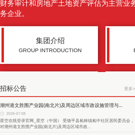
财务审计和房地产土地资产评估为主营业
务企业。
集团介绍
GROUP INTRODUCTION
专家团队
招标公告
更多>
EXPERT TEAM
潮州港文胜围产业园(南北片)及周边区域市政设施管理与...
2026-07-08
星空在线登录官网_星空（中国） 受饶平县柘林镇柘中社区居民委员会，
对潮州港文胜围产业园(南北片)及周边区域市政...