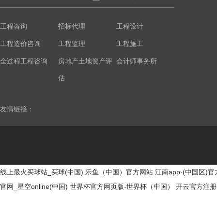
工程咨询
招标代理
工程设计
工程造价咨询
工程监理
工程施工
全过程工程咨询
房地产土地资产评
会计师事务所
估
友情链接：
线上最火买球站_买球(中国)
乐鱼（中国）官方网站
江南app·(中国区)
官网_星空online(中国)
世界杯官方网页版-世界杯（中国）
开云官方注册-